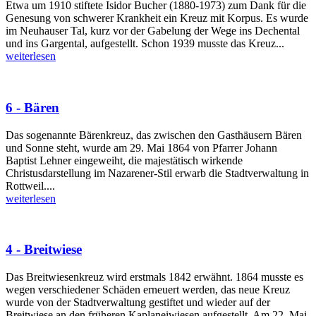
Etwa um 1910 stiftete Isidor Bucher (1880-1973) zum Dank für die
Genesung von schwerer Krankheit ein Kreuz mit Korpus. Es wurde
im Neuhauser Tal, kurz vor der Gabelung der Wege ins Dechental
und ins Gargental, aufgestellt. Schon 1939 musste das Kreuz...
weiterlesen
6 - Bären
Das sogenannte Bärenkreuz, das zwischen den Gasthäusern Bären
und Sonne steht, wurde am 29. Mai 1864 von Pfarrer Johann
Baptist Lehner eingeweiht, die majestätisch wirkende
Christusdarstellung im Nazarener-Stil erwarb die Stadtverwaltung in
Rottweil....
weiterlesen
4 - Breitwiese
Das Breitwiesenkreuz wird erstmals 1842 erwähnt. 1864 musste es
wegen verschiedener Schäden erneuert werden, das neue Kreuz
wurde von der Stadtverwaltung gestiftet und wieder auf der
Breitwiese an den früheren Kaplaneiwiesen aufgestellt. Am 22. Mai