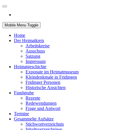
Mobile Menu Toggle
Home
Der Heimatkreis
Arbeitskreise
Ausschuss
Satzung
Impressum
Heimatgeschichte
Exponate im Heimatmuseum
Kleindenkmale in Fridingen
Fridinger Personen
Historische Ansichten
Fundgrube
Rezepte
Redewendungen
Frage und Antwort
Termine
Gesammelte Aufsätze
Stichwortverzeichnis
Inhaltsverzeichnisse