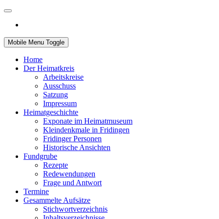
Mobile Menu Toggle
Home
Der Heimatkreis
Arbeitskreise
Ausschuss
Satzung
Impressum
Heimatgeschichte
Exponate im Heimatmuseum
Kleindenkmale in Fridingen
Fridinger Personen
Historische Ansichten
Fundgrube
Rezepte
Redewendungen
Frage und Antwort
Termine
Gesammelte Aufsätze
Stichwortverzeichnis
Inhaltsverzeichnisse