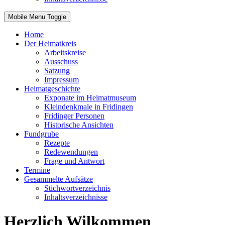
Mobile Menu Toggle
Home
Der Heimatkreis
Arbeitskreise
Ausschuss
Satzung
Impressum
Heimatgeschichte
Exponate im Heimatmuseum
Kleindenkmale in Fridingen
Fridinger Personen
Historische Ansichten
Fundgrube
Rezepte
Redewendungen
Frage und Antwort
Termine
Gesammelte Aufsätze
Stichwortverzeichnis
Inhaltsverzeichnisse
Herzlich Wilkommen