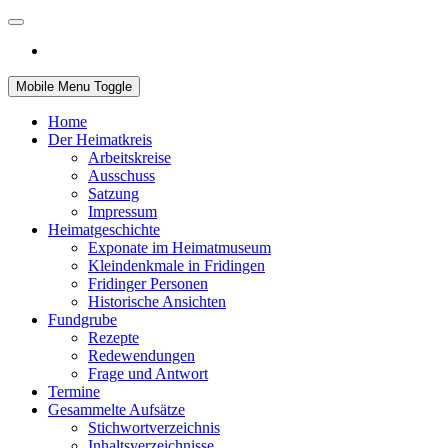
Mobile Menu Toggle
Home
Der Heimatkreis
Arbeitskreise
Ausschuss
Satzung
Impressum
Heimatgeschichte
Exponate im Heimatmuseum
Kleindenkmale in Fridingen
Fridinger Personen
Historische Ansichten
Fundgrube
Rezepte
Redewendungen
Frage und Antwort
Termine
Gesammelte Aufsätze
Stichwortverzeichnis
Inhaltsverzeichnisse