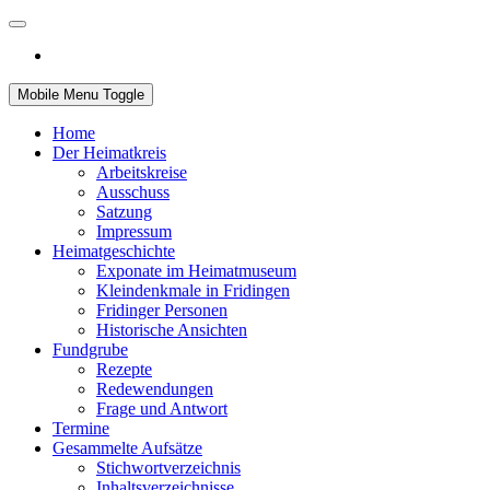
Mobile Menu Toggle
Home
Der Heimatkreis
Arbeitskreise
Ausschuss
Satzung
Impressum
Heimatgeschichte
Exponate im Heimatmuseum
Kleindenkmale in Fridingen
Fridinger Personen
Historische Ansichten
Fundgrube
Rezepte
Redewendungen
Frage und Antwort
Termine
Gesammelte Aufsätze
Stichwortverzeichnis
Inhaltsverzeichnisse