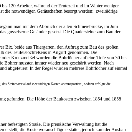
0 bis 120 Arbeiter, während der Erntezeit und im Winter weniger.
st die notwendigen Gerätschaften besorgt werden: zweirädrige
55 begann man mit dem Abbruch der alten Schmeiebrücke, im Juni
as gusseiserne Geländer gesetzt. Die Quadersteine zum Bau der
rer Bix, beide aus Thiergarten, den Auftrag zum Bau des großen
lb des Teufelslochfelsens in Angriff genommen. Die
r oder Kreuzmeißel wurden die Bohrlöcher auf eine Tiefe von 30 bis
ie Bohrer mussten immer wieder neu geschärft werden. Nach
 und abgefeuert. In der Regel wurden mehrere Bohrlöcher auf einmal
das Steinmaterial auf zweirädrigen Karren abtransportiert , sodann erfolgte die
nung gefunden. Die Höhe der Baukosten zwischen 1854 und 1858
er befestigten Straße. Die preußische Verwaltung hat die
n erstellt, die Kostenvoranschläge erstattet; jedoch kam der Ausbau