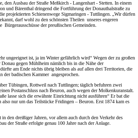
se, den Ausbau der Straße Meßkirch - Langenhart - Stetten. In einem
on und Bärenthal dringend die Fortführung der Donauthalstraße zu
die projektierten Schienenwege Sigmaringen - Tuttlingen. „Wir dürfen
bekannt, darf wohl zu den schönsten Theilen unseres engeren
alle Bürgerausschüsse der preußischen Gemeinden.
r ungeeignet ist, ja im Winter gefährlich wird“ Wegen der zu großen
er Donau gegen Mühlheim nämlich bis in die Nähe der
fte am Ende nichts übrig bleiben als auf allen drei Territorien, die
h in der badischen Kammer angesprochen.
er Tübingen, Rottweil nach Tuttlingen; täglich befuhren zwei
 einen Postanschluss nach Beuron, auch wegen der Molkenkuranstalt.
e lasse sich die erwähnte Einrichtung nicht ausführen“ Er bat die
 also nur um das Teilstücke Fridingen – Beuron. Erst 1874 kam es
in den dreißiger Jahren, vor allem auch durch den Verkehr des
bau der Straße erfolgte genau 100 Jahre nach der Anlage.