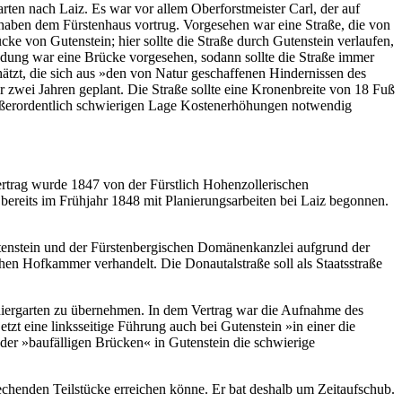
ten nach Laiz. Es war vor allem Oberforstmeister Carl, der auf
haben dem Fürstenhaus vortrug. Vorgesehen war eine Straße, die von
ke von Gutenstein; hier sollte die Straße durch Gutenstein verlaufen,
ndung war eine Brücke vorgesehen, sodann sollte die Straße immer
ätzt, die sich aus »den von Natur geschaffenen Hindernissen des
 zwei Jahren geplant. Die Straße sollte eine Kronenbreite von 18 Fuß
ußerordentlich schwierigen Lage Kostenerhöhungen notwendig
rtrag wurde 1847 von der Fürstlich Hohenzollerischen
ereits im Frühjahr 1848 mit Planierungsarbeiten bei Laiz begonnen.
enstein und der Fürstenbergischen Domänenkanzlei aufgrund der
en Hofkammer verhandelt. Die Donautalstraße soll als Staatsstraße
iergarten zu übernehmen. In dem Vertrag war die Aufnahme des
tzt eine linksseitige Führung auch bei Gutenstein »in einer die
er »baufälligen Brücken« in Gutenstein die schwierige
echenden Teilstücke erreichen könne. Er bat deshalb um Zeitaufschub.