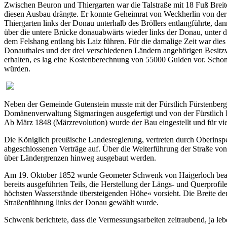
Zwischen Beuron und Thiergarten war die Talstraße mit 18 Fuß Breite
diesen Ausbau drängte. Er konnte Geheimrat von Weckherlin von der
Thiergarten links der Donau unterhalb des Bröllers entlangführte, da
über die untere Brücke donauabwärts wieder links der Donau, unter 
dem Felshang entlang bis Laiz führen. Für die damalige Zeit war die
Donauthales und der drei verschiedenen Ländern angehörigen Besitzve
erhalten, es lag eine Kostenberechnung von 55000 Gulden vor. Sch
würden.
Neben der Gemeinde Gutenstein musste mit der Fürstlich Fürstenber
Domänenverwaltung Sigmaringen ausgefertigt und von der Fürstlich F
Ab März 1848 (Märzrevolution) wurde der Bau eingestellt und für vie
Die Königlich preußische Landesregierung, vertreten durch Oberin
abgeschlossenen Verträge auf. Über die Weiterführung der Straße vo
über Ländergrenzen hinweg ausgebaut werden.
Am 19. Oktober 1852 wurde Geometer Schwenk von Haigerloch beauft
bereits ausgeführten Teils, die Herstellung der Längs- und Querprofil
höchsten Wasserstände übersteigenden Höhe« vorsieht. Die Breite de
Straßenführung links der Donau gewählt wurde.
Schwenk berichtete, dass die Vermessungsarbeiten zeitraubend, ja le