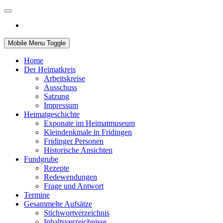
Mobile Menu Toggle
Home
Der Heimatkreis
Arbeitskreise
Ausschuss
Satzung
Impressum
Heimatgeschichte
Exponate im Heimatmuseum
Kleindenkmale in Fridingen
Fridinger Personen
Historische Ansichten
Fundgrube
Rezepte
Redewendungen
Frage und Antwort
Termine
Gesammelte Aufsätze
Stichwortverzeichnis
Inhaltsverzeichnisse