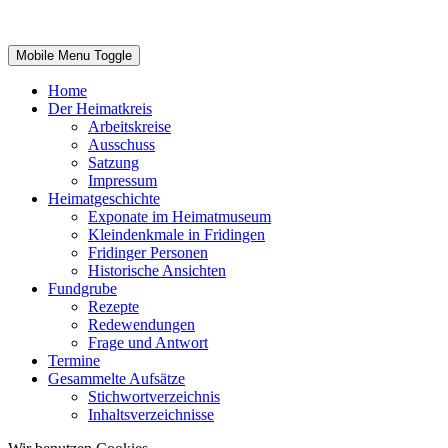
Mobile Menu Toggle
Home
Der Heimatkreis
Arbeitskreise
Ausschuss
Satzung
Impressum
Heimatgeschichte
Exponate im Heimatmuseum
Kleindenkmale in Fridingen
Fridinger Personen
Historische Ansichten
Fundgrube
Rezepte
Redewendungen
Frage und Antwort
Termine
Gesammelte Aufsätze
Stichwortverzeichnis
Inhaltsverzeichnisse