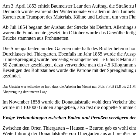
Am 3. April 1853 erhielt Baumeister Laur den Auftrag, die Straße zu 
Dennoch wurde während der Wintermonate vor allem in den Tunnels o
Karren zum Transport des Materials, Kähne und Leitern, um vom Flu
Ab Juli 1854 begann der Ausbau der Strecke bis Dietfurt. Allerdings
waren die Fundamente gesetzt, im Oktober wurde das Gewölbe fertig
Brücke stammten aus Frohnstetten.
Die Sprengarbeiten an den Galerien unterhalb des Bröller liefen sc
Durchlasses bei Thiergarten. Ebenfalls im Jahr 1855 wurde die Auss
Tunnelsprengung wurde beidseitig vorangetrieben. Je 6 bis 8 Mann ar
50 Zentimeter geschlagen, dazu verwendete man ein 4,5 Kilogramm 
Beseitigen des Bohrstaubes wurde die Patrone mit der Sprengladung 
gezündet.
Das Gestein war teilweise so hart, dass die Arbeiter im Monat nur 6 bis 7 Fuß (1,8 bis 2,1 
Absprengung der unteren Lage.
Im November 1858 wurde die Donautalstraße wohl dem Verkehr überg
wurde mit 103000 Gulden angegeben, also fast die doppelte Summe d
Ewige Verhandlungen zwischen Baden und Preußen verzögern den
Zwischen den Orten Thiergarten – Hausen – Beuron gab es wohl eine V
Weiterführung der Donautalstraße von Thiergarten aus auf preußischem