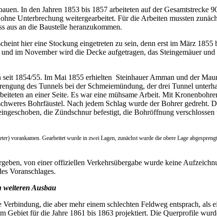
bauen. In den Jahren 1853 bis 1857 arbeiteten auf der Gesamtstrecke 9
hne Unterbrechung weitergearbeitet. Für die Arbeiten mussten zunäch
ss aus an die Baustelle heranzukommen.
 scheint hier eine Stockung eingetreten zu sein, denn erst im März 18
 und im November wird die Decke aufgetragen, das Steingemäuer und d
hon seit 1854/55. Im Mai 1855 erhielten Steinhauer Amman und der Mau
prengung des Tunnels bei der Schmeiemündung, der drei Tunnel unterha
beiteten an einer Seite. Es war eine mühsame Arbeit. Mit Kronenbohre
schweres Bohrfäustel. Nach jedem Schlag wurde der Bohrer gedreht. D
eingeschoben, die Zündschnur befestigt, die Bohröffnung verschlossen
Meter) vorankamen. Gearbeitet wurde in zwei Lagen, zunächst wurde die obere Lage abgesprengt, 
eben, von einer offiziellen Verkehrsübergabe wurde keine Aufzeich
es Voranschlages.
 weiteren Ausbau
erbindung, die aber mehr einem schlechten Feldweg entsprach, als ein
 Gebiet für die Jahre 1861 bis 1863 projektiert. Die Querprofile wurde