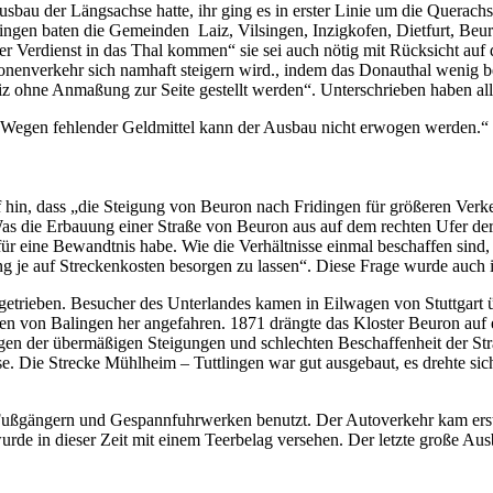
usbau der Längsachse hatte, ihr ging es in erster Linie um die Querach
en baten die Gemeinden Laiz, Vilsingen, Inzigkofen, Dietfurt, Beur
r Verdienst in das Thal kommen“ sie sei auch nötig mit Rücksicht auf 
sonenverkehr sich namhaft steigern wird., indem das Donauthal wenig 
eiz ohne Anmaßung zur Seite gestellt werden“. Unterschrieben haben 
 „Wegen fehlender Geldmittel kann der Ausbau nicht erwogen werden.“
in, dass „die Steigung von Beuron nach Fridingen für größeren Verkeh
„Was die Erbauung einer Straße von Beuron aus auf dem rechten Ufer d
 eine Bewandtnis habe. Wie die Verhältnisse einmal beschaffen sind, dür
ng je auf Streckenkosten besorgen zu lassen“. Diese Frage wurde auc
trieben. Besucher des Unterlandes kamen in Eilwagen von Stuttgart üb
en von Balingen her angefahren. 1871 drängte das Kloster Beuron auf
gen der übermäßigen Steigungen und schlechten Beschaffenheit der Straß
. Die Strecke Mühlheim – Tuttlingen war gut ausgebaut, es drehte sich
 Fußgängern und Gespannfuhrwerken benutzt. Der Autoverkehr kam erst 
rde in dieser Zeit mit einem Teerbelag versehen. Der letzte große Aus