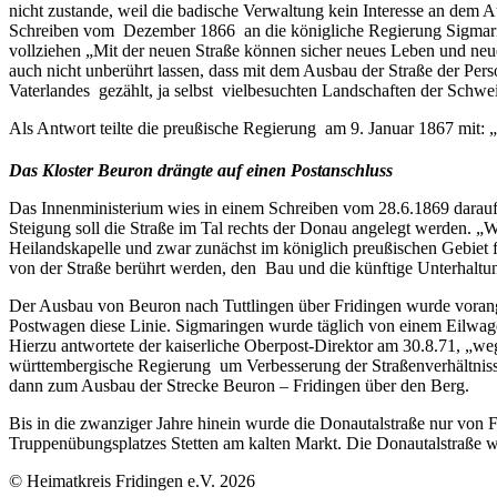
nicht zustande, weil die badische Verwaltung kein Interesse an dem A
Schreiben vom Dezember 1866 an die königliche Regierung Sigmaring
vollziehen „Mit der neuen Straße können sicher neues Leben und neue
auch nicht unberührt lassen, dass mit dem Ausbau der Straße der Per
Vaterlandes gezählt, ja selbst vielbesuchten Landschaften der Schw
Als Antwort teilte die preußische Regierung am 9. Januar 1867 mit:
Das Kloster Beuron drängte auf einen Postanschluss
Das Innenministerium wies in einem Schreiben vom 28.6.1869 darauf h
Steigung soll die Straße im Tal rechts der Donau angelegt werden. 
Heilandskapelle und zwar zunächst im königlich preußischen Gebiet für
von der Straße berührt werden, den Bau und die künftige Unterhaltu
Der Ausbau von Beuron nach Tuttlingen über Fridingen wurde vorange
Postwagen diese Linie. Sigmaringen wurde täglich von einem Eilwag
Hierzu antwortete der kaiserliche Oberpost-Direktor am 30.8.71, „we
württembergische Regierung um Verbesserung der Straßenverhältnisse
dann zum Ausbau der Strecke Beuron – Fridingen über den Berg.
Bis in die zwanziger Jahre hinein wurde die Donautalstraße nur von
Truppenübungsplatzes Stetten am kalten Markt. Die Donautalstraße wu
© Heimatkreis Fridingen e.V. 2026