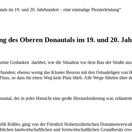
als im 19. und 20. Jahrhundert – eine einmalige Pionierleistung“
ng des Oberen Donautals im 19. und 20. Jah
keine Gedanken darüber, wie die Situation vor dem Bau der Straße aus
rbunden; ebenso wenig das Kloster Beuron mit den Ortsadeligen von Hau
Fluss, so dass für einen Weg kein Platz blieb. Alle Wege führten über 
utal, der in jeder Hinsicht eine große Herausforderung war, erläutert
 Willi Rößler, ging von der Fürstlich Hohenzollerischen Domänenverwa
lichen landwirtschaftlichen und forstwirtschaftlichen Grundbesitz erw