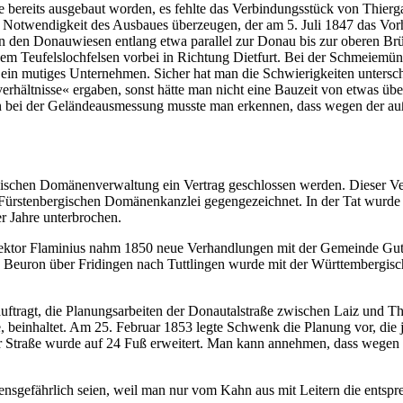
 bereits ausgebaut worden, es fehlte das Verbindungsstück von Thiergar
 Notwendigkeit des Ausbaues überzeugen, der am 5. Juli 1847 das Vor
nn den Donauwiesen entlang etwa parallel zur Donau bis zur oberen Brüc
dem Teufelslochfelsen vorbei in Richtung Dietfurt. Bei der Schmeiemü
s ein mutiges Unternehmen. Sicher hat man die Schwierigkeiten untersch
rhältnisse« ergaben, sonst hätte man nicht eine Bauzeit von etwas über
on bei der Geländeausmessung musste man erkennen, dass wegen der a
gischen Domänenverwaltung ein Vertrag geschlossen werden. Dieser Ve
ürstenbergischen Domänenkanzlei gegengezeichnet. In der Tat wurde b
r Jahre unterbrochen.
spektor Flaminius nahm 1850 neue Verhandlungen mit der Gemeinde Gut
n Beuron über Fridingen nach Tuttlingen wurde mit der Württembergisch
ragt, die Planungsarbeiten der Donautalstraße zwischen Laiz und Th
e, beinhaltet. Am 25. Februar 1853 legte Schwenk die Planung vor, die je
r Straße wurde auf 24 Fuß erweitert. Man kann annehmen, dass wegen d
bensgefährlich seien, weil man nur vom Kahn aus mit Leitern die entspr