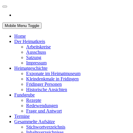
Mobile Menu Toggle
Home
Der Heimatkreis
Arbeitskreise
Ausschuss
Satzung
Impressum
Heimatgeschichte
Exponate im Heimatmuseum
Kleindenkmale in Fridingen
Fridinger Personen
Historische Ansichten
Fundgrube
Rezepte
Redewendungen
Frage und Antwort
Termine
Gesammelte Aufsätze
Stichwortverzeichnis
Inhaltsverzeichnisse