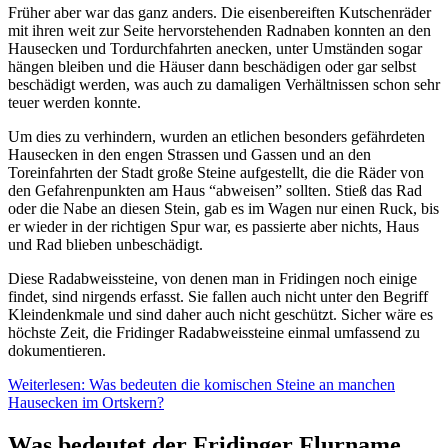
Früher aber war das ganz anders. Die eisenbereiften Kutschenräder
mit ihren weit zur Seite hervorstehenden Radnaben konnten an den
Hausecken und Tordurchfahrten anecken, unter Umständen sogar
hängen bleiben und die Häuser dann beschädigen oder gar selbst
beschädigt werden, was auch zu damaligen Verhältnissen schon sehr
teuer werden konnte.
Um dies zu verhindern, wurden an etlichen besonders gefährdeten
Hausecken in den engen Strassen und Gassen und an den
Toreinfahrten der Stadt große Steine aufgestellt, die die Räder von
den Gefahrenpunkten am Haus “abweisen” sollten. Stieß das Rad
oder die Nabe an diesen Stein, gab es im Wagen nur einen Ruck, bis
er wieder in der richtigen Spur war, es passierte aber nichts, Haus
und Rad blieben unbeschädigt.
Diese Radabweissteine, von denen man in Fridingen noch einige
findet, sind nirgends erfasst. Sie fallen auch nicht unter den Begriff
Kleindenkmale und sind daher auch nicht geschützt. Sicher wäre es
höchste Zeit, die Fridinger Radabweissteine einmal umfassend zu
dokumentieren.
Weiterlesen: Was bedeuten die komischen Steine an manchen
Hausecken im Ortskern?
Was bedeutet der Fridinger Flurname