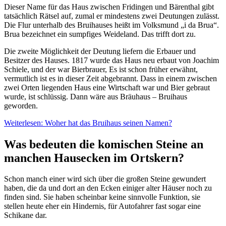
Dieser Name für das Haus zwischen Fridingen und Bärenthal gibt
tatsächlich Rätsel auf, zumal er mindestens zwei Deutungen zulässt.
Die Flur unterhalb des Bruihauses heißt im Volksmund „i da Brua“.
Brua bezeichnet ein sumpfiges Weideland. Das trifft dort zu.
Die zweite Möglichkeit der Deutung liefern die Erbauer und
Besitzer des Hauses. 1817 wurde das Haus neu erbaut von Joachim
Schiele, und der war Bierbrauer, Es ist schon früher erwähnt,
vermutlich ist es in dieser Zeit abgebrannt. Dass in einem zwischen
zwei Orten liegenden Haus eine Wirtschaft war und Bier gebraut
wurde, ist schlüssig. Dann wäre aus Bräuhaus – Bruihaus
geworden.
Weiterlesen: Woher hat das Bruihaus seinen Namen?
Was bedeuten die komischen Steine an
manchen Hausecken im Ortskern?
Schon manch einer wird sich über die großen Steine gewundert
haben, die da und dort an den Ecken einiger alter Häuser noch zu
finden sind. Sie haben scheinbar keine sinnvolle Funktion, sie
stellen heute eher ein Hindernis, für Autofahrer fast sogar eine
Schikane dar.