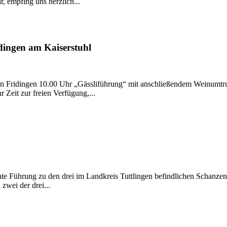
, empfing uns herzlich...
dingen am Kaiserstuhl
in Fridingen 10.00 Uhr „Gässliführung“ mit anschließendem Weinumtru
Zeit zur freien Verfügung,...
sante Führung zu den drei im Landkreis Tuttlingen befindlichen Schanz
zwei der drei...