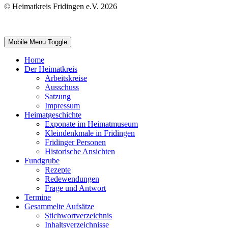
© Heimatkreis Fridingen e.V. 2026
Mobile Menu Toggle
Home
Der Heimatkreis
Arbeitskreise
Ausschuss
Satzung
Impressum
Heimatgeschichte
Exponate im Heimatmuseum
Kleindenkmale in Fridingen
Fridinger Personen
Historische Ansichten
Fundgrube
Rezepte
Redewendungen
Frage und Antwort
Termine
Gesammelte Aufsätze
Stichwortverzeichnis
Inhaltsverzeichnisse