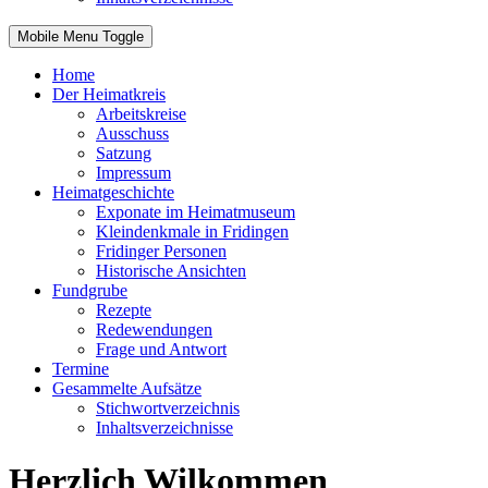
Mobile Menu Toggle
Home
Der Heimatkreis
Arbeitskreise
Ausschuss
Satzung
Impressum
Heimatgeschichte
Exponate im Heimatmuseum
Kleindenkmale in Fridingen
Fridinger Personen
Historische Ansichten
Fundgrube
Rezepte
Redewendungen
Frage und Antwort
Termine
Gesammelte Aufsätze
Stichwortverzeichnis
Inhaltsverzeichnisse
Herzlich Wilkommen