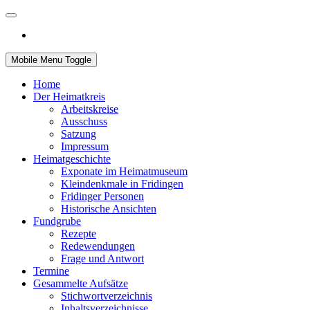
Mobile Menu Toggle
Home
Der Heimatkreis
Arbeitskreise
Ausschuss
Satzung
Impressum
Heimatgeschichte
Exponate im Heimatmuseum
Kleindenkmale in Fridingen
Fridinger Personen
Historische Ansichten
Fundgrube
Rezepte
Redewendungen
Frage und Antwort
Termine
Gesammelte Aufsätze
Stichwortverzeichnis
Inhaltsverzeichnisse